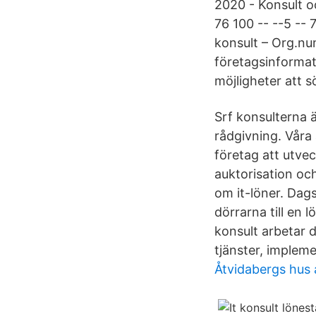
2020 - Konsult o
76 100 -- --5 -- 
konsult – Org.n
företagsinformati
möjligheter att s
Srf konsulterna 
rådgivning. Våra
företag att utvec
auktorisation oc
om it-löner. Dag
dörrarna till en l
konsult arbetar d
tjänster, implem
Åtvidabergs hus 