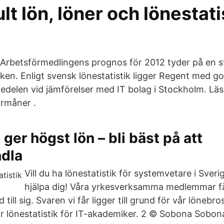
lt lön, löner och lönestati
 Arbetsförmedlingens prognos för 2012 tyder på en s
ken. Enligt svensk lönestatistik ligger Regent med g
dedelen vid jämförelser med IT bolag i Stockholm. L
örmåner .
ger högst lön – bli bäst på att
ndla
Vill du ha lönestatistik för systemvetare i Sveri
hjälpa dig! Våra yrkesverksamma medlemmar få
till sig. Svaren vi får ligger till grund för vår lönebr
ar lönestatistik för IT-akademiker. 2 © Sobona Sobona