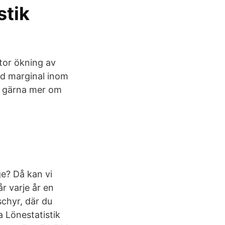
stik
tor ökning av
od marginal inom
äs gärna mer om
ge? Då kan vi
r varje år en
oschyr, där du
 Lönestatistik