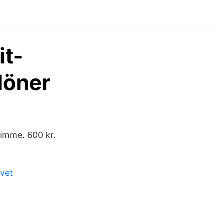
it-
löner
timme. 600 kr.
ivet