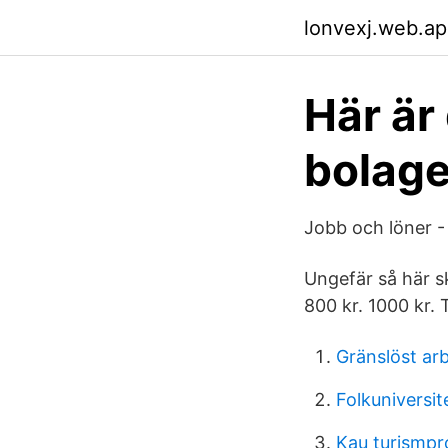
lonvexj.web.a
Här är
bolage
Jobb och löner -
Ungefär så här sk
800 kr. 1000 kr.
Gränslöst arb
Folkuniversi
Kau turismp