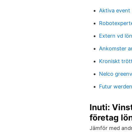
Aktiva event 
Robotexperte
Extern vd lö
Ankomster a
Kroniskt trö
Nelco greenv
Futur werden 
Inuti: Vin
företag lö
Jämför med andra