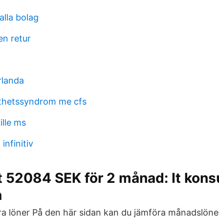
alla bolag
n retur
n
rlanda
tthetssyndrom me cfs
ille ms
infinitiv
st 52084 SEK för 2 månad: It kons
n
 löner På den här sidan kan du jämföra månadslöner,