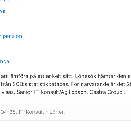
awa
r pension
ingar
e att jämföra på ett enkelt sätt. Lönesök hämtar den 
t från SCB:s statistikdatabas. För närvarande är det 2
 visas. Senior IT-konsult/Agil coach. Castra Group .
04-28. IT-Konsult - Löner.