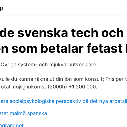
pp
 de svenska tech och 
n som betalar fetast 
 Övriga system- och mjukvaruutvecklare
ulle du kunna räkna ut din lön som konsult; Pris per 
 Total möjlig inkomst (2000h) +1 200 000.
ete socialpsykologiska perspektiv på det nya arbetsl
tetet malmö spanska
rogrammet