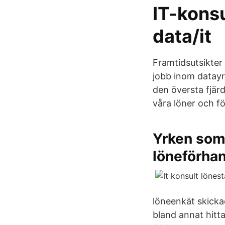
IT-konsu
data/it
Framtidsutsikter
jobb inom datayr
den översta fjär
våra löner och f
Yrken som 
löneförha
löneenkät skickad 
bland annat hitt