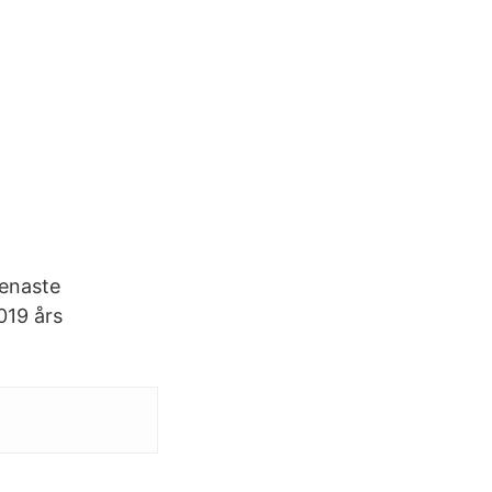
senaste
019 års