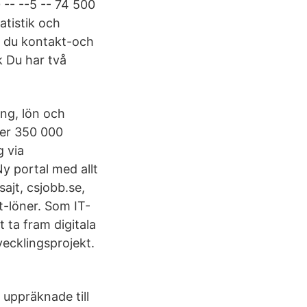
 -- --5 -- 74 500
atistik och
r du kontakt-och
k Du har två
ng, lön och
per 350 000
g via
y portal med allt
ajt, csjobb.se,
it-löner. Som IT-
t ta fram digitala
vecklingsprojekt.
 uppräknade till