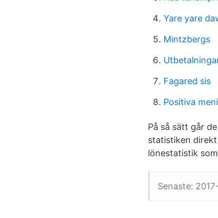
Yare yare d
Mintzbergs
Utbetalninga
Fagared sis
Positiva men
På så sätt går d
statistiken direk
lönestatistik som
Senaste: 2017-