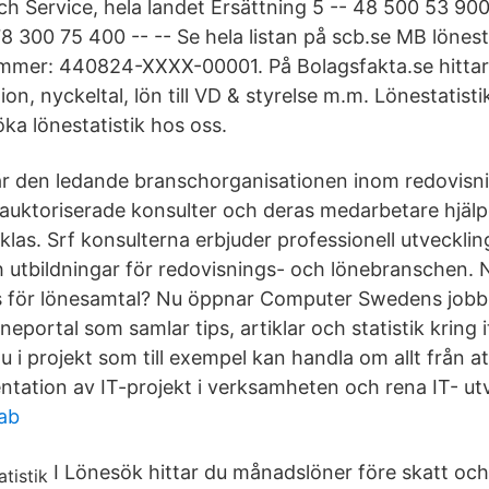
ch Service, hela landet Ersättning 5 -- 48 500 53 900
78 300 75 400 -- -- Se hela listan på scb.se MB lönest
ummer: 440824-XXXX-00001. På Bolagsfakta.se hitta
on, nyckeltal, lön till VD & styrelse m.m. Lönestatisti
öka lönestatistik hos oss.
är den ledande branschorganisationen inom redovisni
 auktoriserade konsulter och deras medarbetare hjäl
klas. Srf konsulterna erbjuder professionell utvecklin
h utbildningar för redovisnings- och lönebranschen. N
s för lönesamtal? Nu öppnar Computer Swedens jobbs
öneportal som samlar tips, artiklar och statistik kring 
u i projekt som till exempel kan handla om allt från at
entation av IT-projekt i verksamheten och rena IT- ut
ab
I Lönesök hittar du månadslöner före skatt och