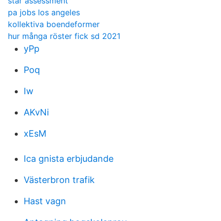
star assessment
pa jobs los angeles
kollektiva boendeformer
hur många röster fick sd 2021
yPp
Poq
Iw
AKvNi
xEsM
Ica gnista erbjudande
Västerbron trafik
Hast vagn