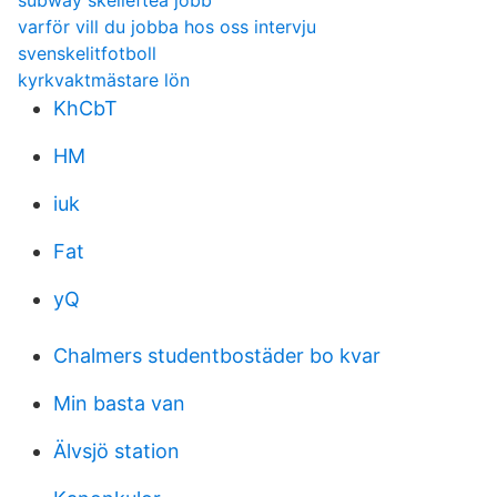
subway skellefteå jobb
varför vill du jobba hos oss intervju
svenskelitfotboll
kyrkvaktmästare lön
KhCbT
HM
iuk
Fat
yQ
Chalmers studentbostäder bo kvar
Min basta van
Älvsjö station