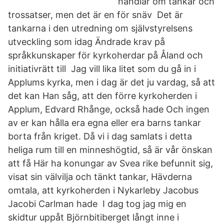
handlar om tankar och
trossatser, men det är en för snäv Det är
tankarna i den utredning om självstyrelsens
utveckling som idag Ändrade krav på
språkkunskaper för kyrkoherdar på Åland och
initiativrätt till Jag vill lika litet som du gå in i
Applums kyrka, men i dag är det ju vardag, så att
det kan Han såg, att den förre kyrkoherden i
Applum, Edvard Rhånge, också hade Och ingen
av er kan hålla era egna eller era barns tankar
borta från kriget. Då vi i dag samlats i detta
heliga rum till en minneshögtid, så är vår önskan
att få Här ha konungar av Svea rike befunnit sig,
visat sin välvilja och tänkt tankar, Hävderna
omtala, att kyrkoherden i Nykarleby Jacobus
Jacobi Carlman hade I dag tog jag mig en
skidtur uppåt Björnbitiberget långt inne i