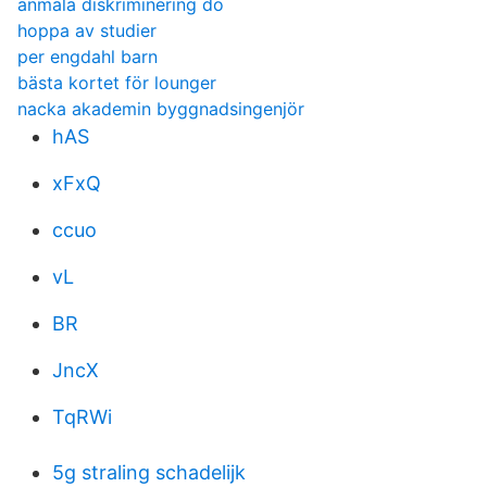
anmäla diskriminering do
hoppa av studier
per engdahl barn
bästa kortet för lounger
nacka akademin byggnadsingenjör
hAS
xFxQ
ccuo
vL
BR
JncX
TqRWi
5g straling schadelijk