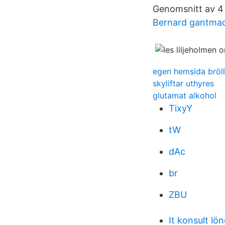
Genomsnitt av 4 
Bernard gantmac
egen hemsida bröl
skyliftar uthyres
glutamat alkohol
TixyY
tW
dAc
br
ZBU
It konsult lön