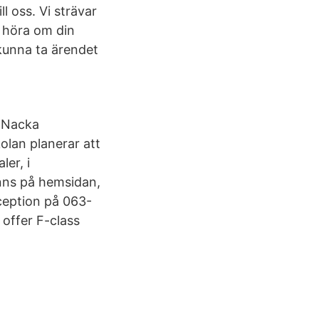
l oss. Vi strävar
t höra om din
 kunna ta ärendet
n Nacka
olan planerar att
ler, i
nns på hemsidan,
eception på 063-
 offer F-class