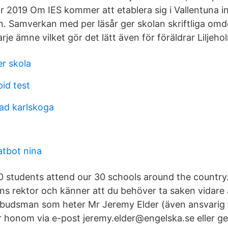
r 2019 Om IES kommer att etablera sig i Vallentuna in
. Samverkan med per läsår ger skolan skriftliga o
je ämne vilket gör det lätt även för föräldrar Liljeho
er skola
id test
lad karlskoga
atbot nina
 students attend our 30 schools around the country
ns rektor och känner att du behöver ta saken vidare 
budsman som heter Mr Jeremy Elder (även ansvarig f
r honom via e-post jeremy.elder@engelska.se eller g