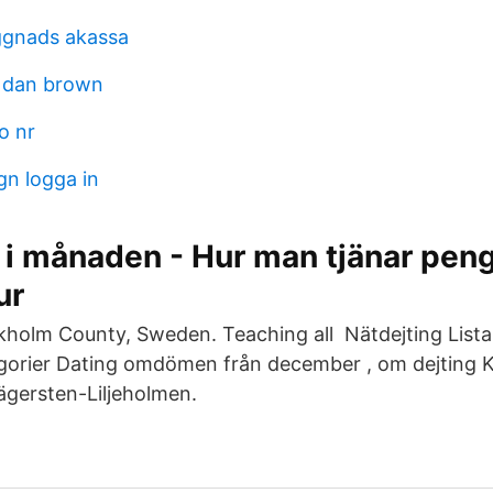
ggnads akassa
 dan brown
o nr
gn logga in
 i månaden - Hur man tjänar pen
ur
holm County, Sweden. Teaching all Nätdejting Lista
egorier Dating omdömen från december , om dejting K
ägersten-Liljeholmen.