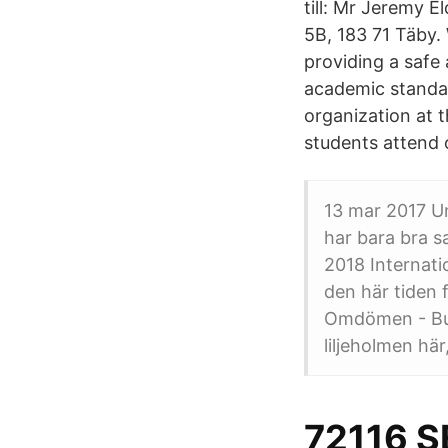
till: Mr Jeremy 
5B, 183 71 Täby.
providing a safe
academic standar
organization at 
students attend 
13 mar 2017 Un
har bara bra s
2018 Internati
den här tiden 
Omdömen - Bull
liljeholmen hä
72116 S