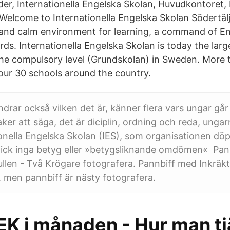
Elder, Internationella Engelska Skolan, Huvudkontoret
 Welcome to Internationella Engelska Skolan Södertälj
 and calm environment for learning, a command of En
ds. Internationella Engelska Skolan is today the larg
the compulsory level (Grundskolan) in Sweden. More 
our 30 schools around the country.
drar också vilken det är, känner flera vars ungar går
aker att säga, det är diciplin, ordning och reda, ungar
onella Engelska Skolan (IES), som organisationen döpte
fick inga betyg eller »betygsliknande omdömen« Pannbi
en - Två Krögare fotografera. Pannbiff med Inkräkta
r, men pannbiff är nästy fotografera.
EK i månaden - Hur man tj