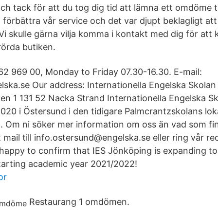
 tack för att du tog dig tid att lämna ett omdöme til
t förbättra vår service och det var djupt beklagligt at
Vi skulle gärna vilja komma i kontakt med dig för att
erörda butiken.
2 969 00, Monday to Friday 07.30-16.30. E-mail:
ska.se Our address: Internationella Engelska Skola
n 1 131 52 Nacka Strand Internationella Engelska Sk
020 i Östersund i den tidigare Palmcrantzskolans loka
. Om ni söker mer information om oss än vad som fi
 mail till info.ostersund@engelska.se eller ring vår r
 happy to confirm that IES Jönköping is expanding to
starting academic year 2021/2022!
or
Restaurang 1 omdömen.