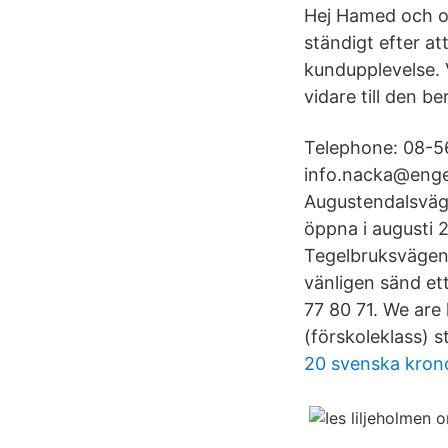
Hej Hamed och och
ständigt efter at
kundupplevelse. 
vidare till den b
Telephone: 08-56
info.nacka@engel
Augustendalsväge
öppna i augusti 2
Tegelbruksvägen
vänligen sänd ett
77 80 71. We are
(förskoleklass) 
20 svenska kron