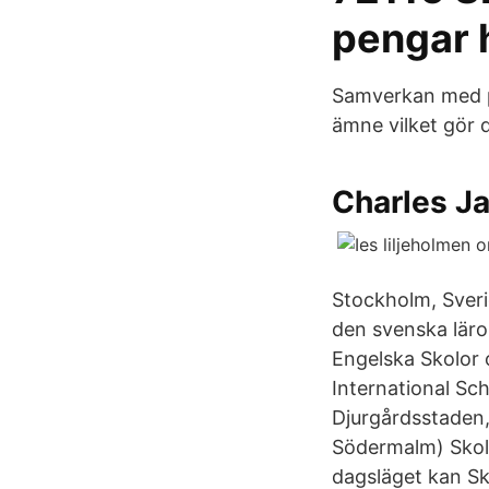
pengar 
Samverkan med p
ämne vilket gör d
Charles J
Stockholm, Sverig
den svenska läro
Engelska Skolor 
International Sc
Djurgårdsstaden,
Södermalm) Skola
dagsläget kan Sk