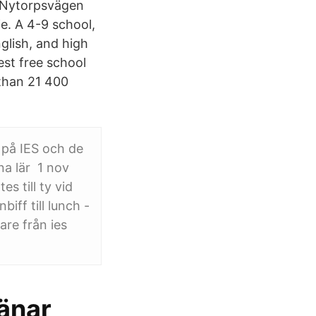
, Nytorpsvägen
e. A 4-9 school,
glish, and high
est free school
than 21 400
 på IES och de
na lär 1 nov
s till ty vid
ff till lunch -
re från ies
änar