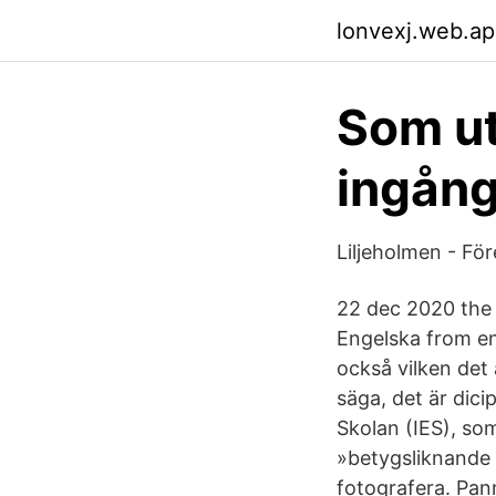
lonvexj.web.a
Som ut
ingång
Liljeholmen - Fö
22 dec 2020 the P
Engelska from en
också vilken det 
säga, det är dici
Skolan (IES), som
»betygsliknande
fotografera. Pann