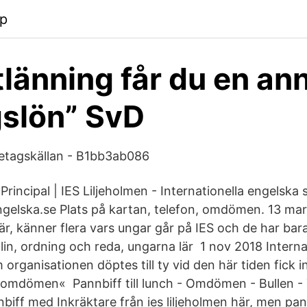
pp
länning får du en an
slön” SvD
retagskällan - B1bb3ab086
rincipal | IES Liljeholmen - Internationella engelska s
gelska.se Plats på kartan, telefon, omdömen. 13 ma
är, känner flera vars ungar går på IES och de har bara
plin, ordning och reda, ungarna lär 1 nov 2018 Intern
 organisationen döptes till ty vid den här tiden fick i
 omdömen« Pannbiff till lunch - Omdömen - Bullen -
biff med Inkräktare från ies liljeholmen här, men pan