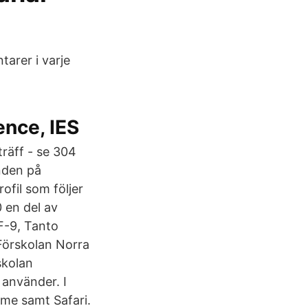
arer i varje
nce, IES
träff - se 304
nden på
ofil som följer
 en del av
F-9, Tanto
Förskolan Norra
skolan
använder. I
me samt Safari.