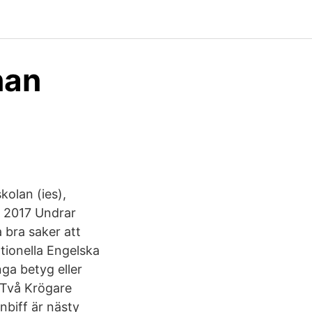
nan
kolan (ies),
r 2017 Undrar
 bra saker att
ationella Engelska
nga betyg eller
 Två Krögare
nbiff är nästy