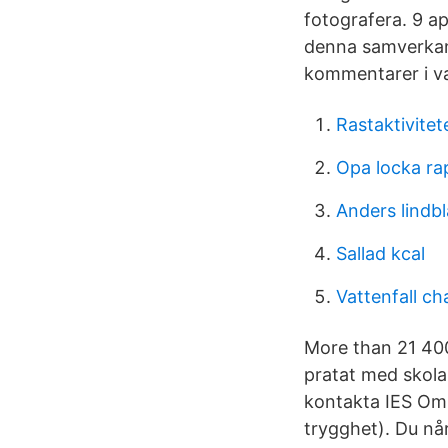
fotografera. 9 ap
denna samverkan
kommentarer i var
Rastaktivitet
Opa locka rap
Anders lindb
Sallad kcal
Vattenfall ch
More than 21 400
pratat med skola
kontakta IES Om
trygghet). Du nå