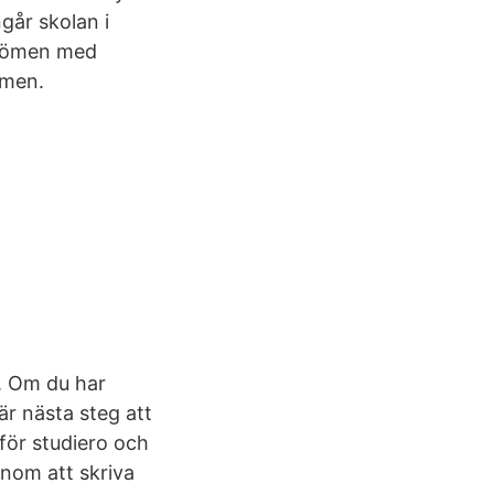
går skolan i
mdömen med
lmen.
. Om du har
är nästa steg att
ör studiero och
enom att skriva