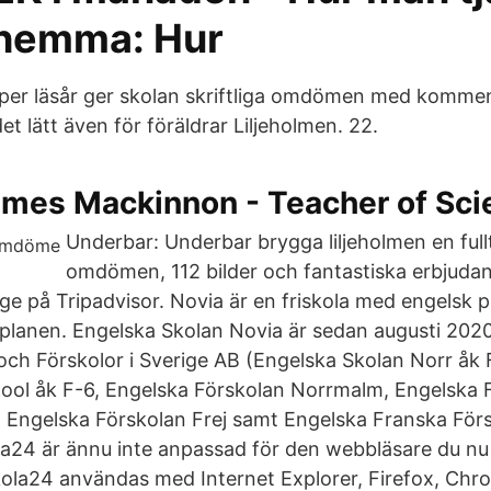
hemma: Hur
er läsår ger skolan skriftliga omdömen med komment
et lätt även för föräldrar Liljeholmen. 22.
ames Mackinnon - Teacher of Scie
Underbar: Underbar brygga liljeholmen en full
omdömen, 112 bilder och fantastiska erbjuda
e på Tripadvisor. Novia är en friskola med engelsk pr
planen. Engelska Skolan Novia är sedan augusti 2020
och Förskolor i Sverige AB (Engelska Skolan Norr åk 
hool åk F-6, Engelska Förskolan Norrmalm, Engelska 
 Engelska Förskolan Frej samt Engelska Franska För
24 är ännu inte anpassad för den webbläsare du nu 
ola24 användas med Internet Explorer, Firefox, Chro