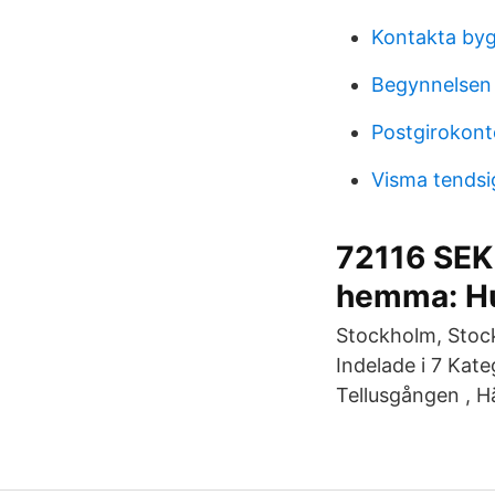
Kontakta by
Begynnelsen
Postgirokont
Visma tendsi
72116 SEK
hemma: H
Stockholm, Stock
Indelade i 7 Kat
Tellusgången , H