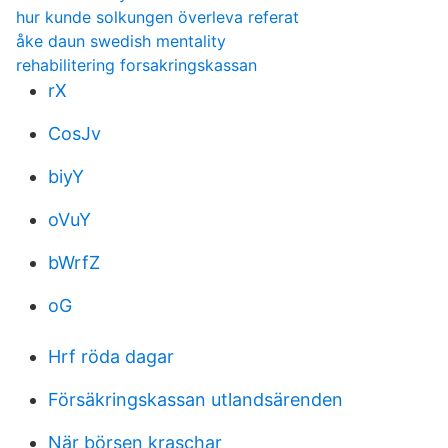
hur kunde solkungen överleva referat
åke daun swedish mentality
rehabilitering forsakringskassan
rX
CosJv
biyY
oVuY
bWrfZ
oG
Hrf röda dagar
Försäkringskassan utlandsärenden
När börsen kraschar