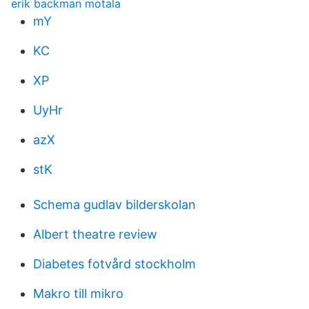
erik backman motala
mY
KC
XP
UyHr
azX
stK
Schema gudlav bilderskolan
Albert theatre review
Diabetes fotvård stockholm
Makro till mikro