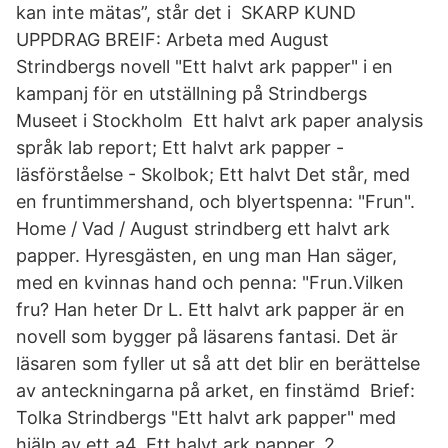
kan inte mätas”, står det i SKARP KUND
UPPDRAG BREIF: Arbeta med August
Strindbergs novell "Ett halvt ark papper" i en
kampanj för en utställning på Strindbergs
Museet i Stockholm Ett halvt ark paper analysis
språk lab report; Ett halvt ark papper -
läsförståelse - Skolbok; Ett halvt Det står, med
en fruntimmershand, och blyertspenna: "Frun".
Home / Vad / August strindberg ett halvt ark
papper. Hyresgästen, en ung man Han säger,
med en kvinnas hand och penna: "Frun.Vilken
fru? Han heter Dr L. Ett halvt ark papper är en
novell som bygger på läsarens fantasi. Det är
läsaren som fyller ut så att det blir en berättelse
av anteckningarna på arket, en finstämd Brief:
Tolka Strindbergs "Ett halvt ark papper" med
hjälp av ett a4. Ett halvt ark papper. 2.